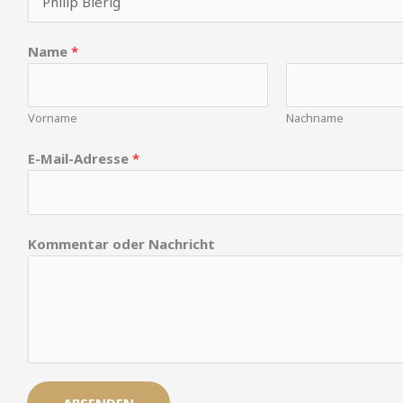
e
r
m
Name
*
ö
c
h
Vorname
Nachname
t
E-Mail-Adresse
*
e
s
t
*
Kommentar oder Nachricht
ABSENDEN