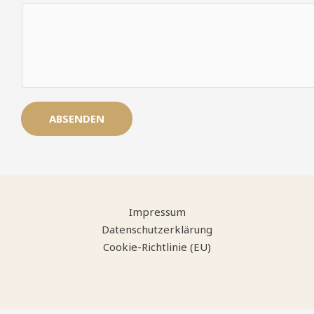
a
c
h
r
i
c
h
ABSENDEN
t
*
W
e
m
Impressum
Datenschutzerklärung
Cookie-Richtlinie (EU)