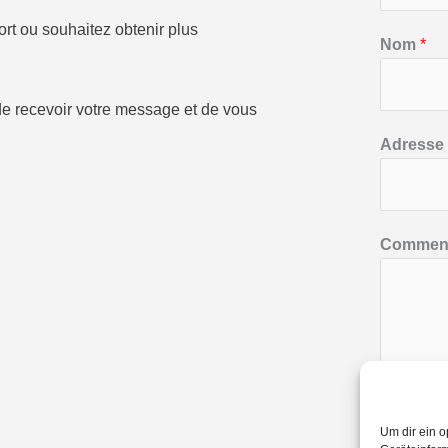
rt ou souhaitez obtenir plus
Nom
*
 de recevoir votre message et de vous
P
Adresse 
r
é
n
o
Q
Comment
m
u
i
C
o
m
m
EN
e
Um dir ein o