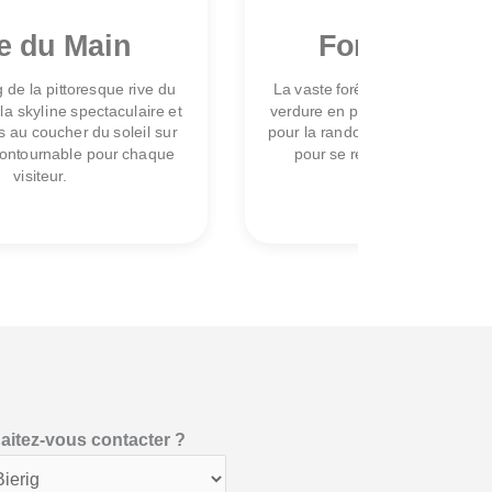
e du Main
Forêt urbai
 de la pittoresque rive du
La vaste forêt urbaine offre une
la skyline spectaculaire et
verdure en plein cœur de la vill
 au coucher du soleil sur
pour la randonnée, le vélo ou 
contournable pour chaque
pour se ressourcer dans la n
visiteur.
aitez-vous contacter ?