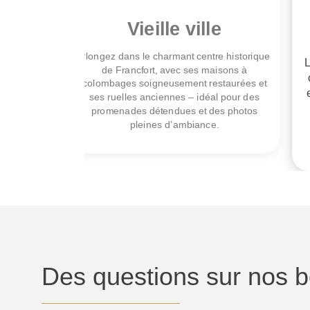
Vieille ville
asis de
Plongez dans le charmant centre historique
L
 idéale
de Francfort, avec ses maisons à
plement
colombages soigneusement restaurées et
ure.
ses ruelles anciennes – idéal pour des
promenades détendues et des photos
pleines d’ambiance.
Des questions sur nos b