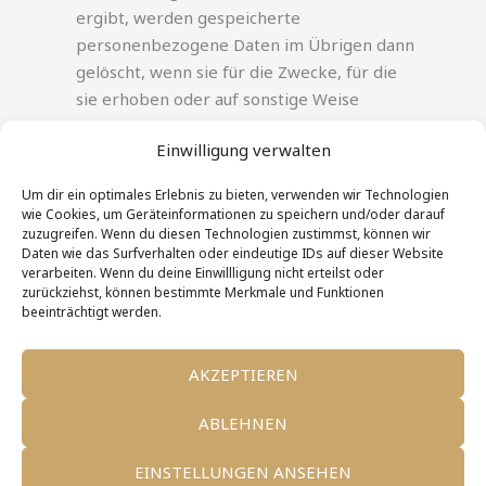
ergibt, werden gespeicherte
personenbezogene Daten im Übrigen dann
gelöscht, wenn sie für die Zwecke, für die
sie erhoben oder auf sonstige Weise
verarbeitet wurden, nicht mehr notwendig
Einwilligung verwalten
sind.
Um dir ein optimales Erlebnis zu bieten, verwenden wir Technologien
wie Cookies, um Geräteinformationen zu speichern und/oder darauf
zuzugreifen. Wenn du diesen Technologien zustimmst, können wir
Daten wie das Surfverhalten oder eindeutige IDs auf dieser Website
verarbeiten. Wenn du deine Einwillligung nicht erteilst oder
zurückziehst, können bestimmte Merkmale und Funktionen
beeinträchtigt werden.
Stand: 07.08.2026, 03:40:22
AKZEPTIEREN
Mentions légales
ABLEHNEN
Politique de confidentialité
Politique de cookies
EINSTELLUNGEN ANSEHEN