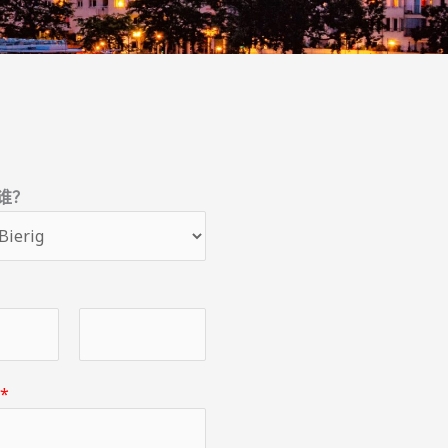
谁？
后
箱
*
一
页