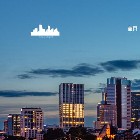
跳
至
内
首页
容