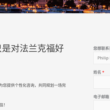
只是对法兰克福好
您想联系
姓名
*
为您提供个性化咨询，共同规划一场完
前
电子邮
一
信！
页