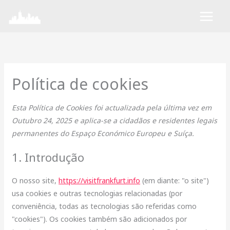
Skip
Consent
Consent
Consent
Consent
Consent
Consent
Consent
Marketing
to
to
to
to
to
to
to
to
content
service
service
service
service
service
service
service
wordpress
elementor
polylang
google-
complianz
mixpanel
diversos
fonts
Política de cookies
Esta Política de Cookies foi actualizada pela última vez em
Outubro 24, 2025 e aplica-se a cidadãos e residentes legais
permanentes do Espaço Económico Europeu e Suíça.
1. Introdução
O nosso site,
https://visitfrankfurt.info
(em diante: "o site")
usa cookies e outras tecnologias relacionadas (por
conveniência, todas as tecnologias são referidas como
"cookies"). Os cookies também são adicionados por