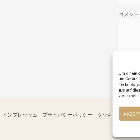
ア
ド
コメント
レ
ス
メ
ー
ル
ア
送
ド
Um dir ein 
um Gerätein
レ
Technologie
ス
IDs auf dies
zurückziehs
名
前
AKZEP
インプレッサム
プライバシーポリシー
クッキーポリシー