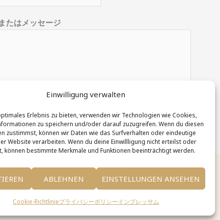
またはメッセージ
Einwilligung verwalten
信
optimales Erlebnis zu bieten, verwenden wir Technologien wie Cookies,
formationen zu speichern und/oder darauf zuzugreifen. Wenn du diesen
n zustimmst, können wir Daten wie das Surfverhalten oder eindeutige
er Website verarbeiten. Wenn du deine Einwillligung nicht erteilst oder
t, können bestimmte Merkmale und Funktionen beeinträchtigt werden.
TIEREN
ABLEHNEN
EINSTELLUNGEN ANSEHEN
Cookie-Richtlinie
プライバシーポリシー
インプレッサム