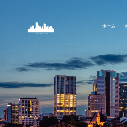
内
容
を
ホーム
ス
キ
ッ
プ