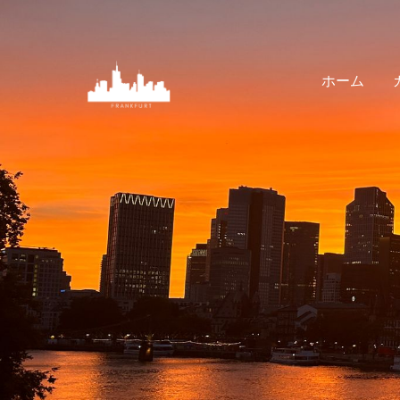
内
容
を
ホーム
ス
キ
ッ
プ