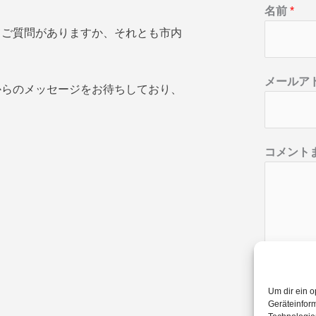
名前
*
ル
てご質問がありますか、それとも市内
ア
ド
名
レ
メールア
からのメッセージをお待ちしており、
ス
*
コメント
送信
Um dir ein o
Geräteinfor