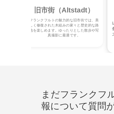
ld）
旧市街（Altstadt）
アシスで
フランクフルトの魅力的な旧市街では、美
または自
しく修復された木組みの家々と歴史的な路
です。
地を楽しめます。ゆったりとした散歩や写
真撮影に最適です。
まだフランクフ
報について質問