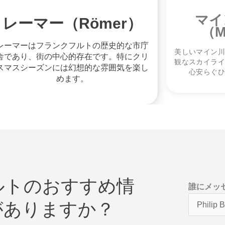
マイ
レーマー（Römer）
（M
レーマーはフランクフルトの歴史的な市庁
美しいマイン川
舎であり、街の中心的存在です。特にクリ
観なスカイライ
スマスシーズンには幻想的な雰囲気を楽し
心安らぐひ
めます。
ルトのおすすめ情
名
誰にメッ
前
がありますか？
メ
ー