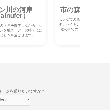
ン川の河岸
市の森（Stadtw
ainufer）
広大な市の森は、街の中の緑の
す。ハイキングやサイクリング
の河岸を散歩しながら、壮
然の中でのリラックスにぴっ
ンを眺め、夕日の時間には
とときを過ごせます。
セージを送りたいですか？